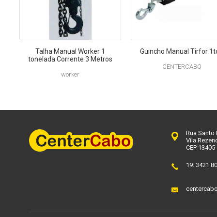
Talha Manual Worker 1
Guincho Manual Tirfor 1t
tonelada Corrente 3 Metros
CENTERCABO
worker
Rua Santo 
Vila Rezend
CEP 13405
19. 3421 8
centercab