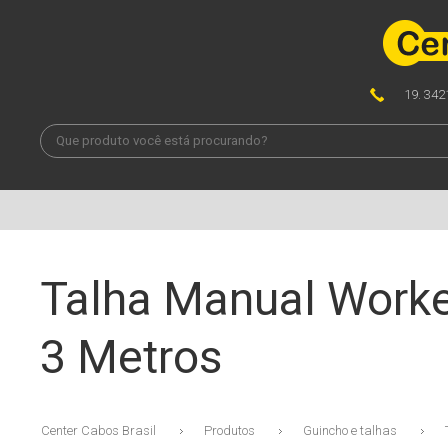
19. 342
Talha Manual Worker
3 Metros
Center Cabos Brasil
Produtos
Guincho e talhas