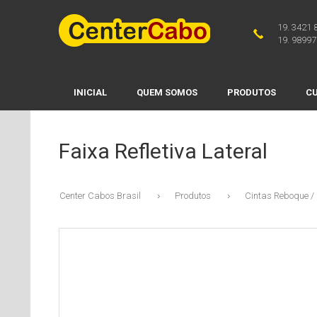
19. 3421 
19. 98997
INICIAL
QUEM SOMOS
PRODUTOS
CU
Faixa Refletiva Lateral
Center Cabos Brasil
Produtos
Cintas Reboque / 