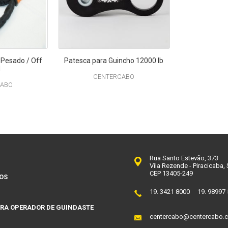
 Pesado / Off
Patesca para Guincho 12000 lb
d
CENTERCABO
CABO
Rua Santo Estevão, 373
Vila Rezende - Piracicaba,
CEP 13405-249
OS
19. 3421 8000
19. 98997
RA OPERADOR DE GUINDASTE
centercabo@centercabo.