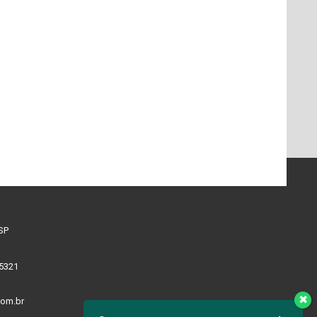
 SP
 5321
✖
com.br