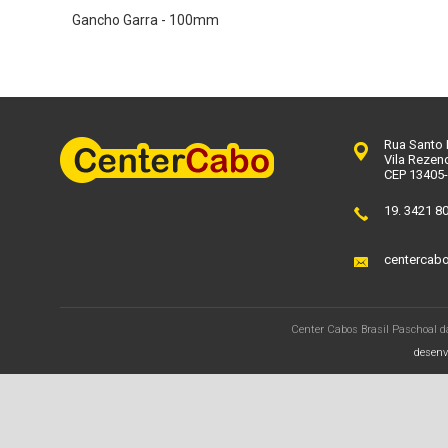
Gancho Garra - 100mm
Rua Santo 
Vila Rezend
CEP 13405
19. 3421 8
centercab
Center Cabos Brasil Paschoal d
desenv